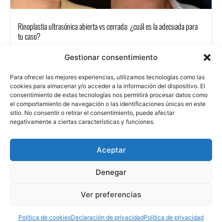
Rinoplastia ultrasónica abierta vs cerrada: ¿cuál es la adecuada para
tu caso?
Gestionar consentimiento
Para ofrecer las mejores experiencias, utilizamos tecnologías como las
cookies para almacenar y/o acceder a la información del dispositivo. El
consentimiento de estas tecnologías nos permitirá procesar datos como
el comportamiento de navegación o las identificaciones únicas en este
sitio. No consentir o retirar el consentimiento, puede afectar
Aviso legal
Política de privacidad
Política de cookies
negativamente a ciertas características y funciones.
CON
Contacto
TAC
Aceptar
TAR
Denegar
Ver preferencias
Dr. Blas García – 2025 –
Diseñado por Sanus Comunicación
Política de cookies
Declaración de privacidad
Política de privacidad