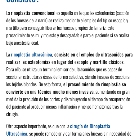
La
rinoplastia convencional
es aquella en la que las osteotomías (sección
de los huesos de la nariz) se realiza mediante el empleo del típico escoplo y
martillo para conseguir liberar los huesos propios de la nariz. Este
procedimiento es muy molesto y desagradable para el paciente si se realiza
bajo anestesia local.
La
rinoplastia ultrasónica
, consiste en el empleo de ultrasonidos para
realizar las osteotomías en lugar del escoplo y martillo clásicos
.
Para ello, se utiliza un terminal emisor de ultrasonidos que es capaz de
seccionar estructuras óseas de forma selectiva, siendo incapaz de seccionar
los tejidos blandos. De esta forma,
el procedimiento de rinoplastia se
convierte en una técnica mucho menos invasiva
, aumentando en gran
medida la precisión de los cortes y disminuyendo el tiempo de recuperación
del paciente al producir menos inflamación y menos hematomas tras la
cirugía.
Otro aspecto importante, es que con la
cirugía de Rinoplastia
Ultrasónica
,
se puede remodelar y dar forma a los huesos sin necesidad de