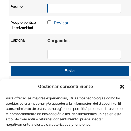
Neurotoxinas para arrugas
Otoplastia
Asunto
Peeling Facial
Plasma Rico en Plaquetas
Relleno de labios
Acepto política
Revisar
Relleno de ojeras
Relleno de pómulos
de privacidad
Rinoplastia Ultrasónica
X- Otras
Captcha
Cargando…
Gestionar consentimiento
Para ofrecer las mejores experiencias, utilizamos tecnologías como las
cookies para almacenar y/o acceder a la información del dispositivo. El
consentimiento de estas tecnologías nos permitirá procesar datos como
el comportamiento de navegación o las identificaciones únicas en este
sitio. No consentir o retirar el consentimiento, puede afectar
Aviso legal
Política de privacidad
Política de cookies
negativamente a ciertas características y funciones.